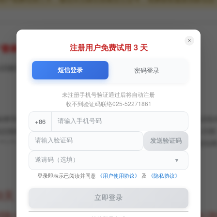
用三天，微信关注标识采购宝公众号，免费获取最新招标信息！
#nbsp
×
注册用户免费试用 3 天
“登录/免费试用”即可试用并查看公告内容
标识标牌导视项目成交结果公告
短信登录
密码登录
未注册手机号验证通过后将自动注册
收不到验证码联络025-52271861
导视项目成交结果公告*** **; 项目编号*** 项目名称：南京华东饭店院
+86
*** 南京华东饭店院内制作标识标牌导视项目 *** ***.*** 公示期：***-***-*** ***:
发送验证码
;**;采购人*** ***-***-*** 公告文件：**;南京华东饭店院内制作标识标牌导视项目成交结
▼
登录即表示已阅读并同意
《用户使用协议》
及
《隐私协议》
3天
立即登录