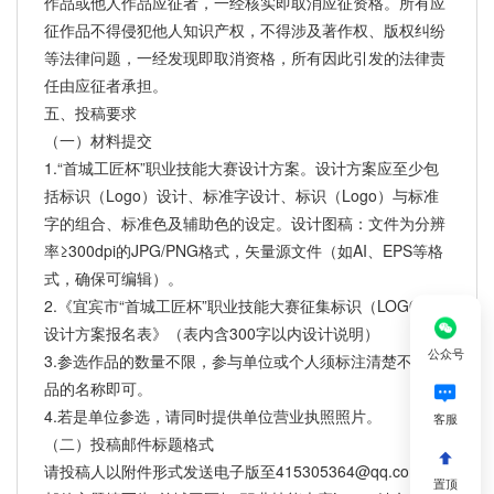
作品或他人作品应征者，一经核实即取消应征资格。所有应
征作品不得侵犯他人知识产权，不得涉及著作权、版权纠纷
等法律问题，一经发现即取消资格，所有因此引发的法律责
任由应征者承担。
五、投稿要求
（一）材料提交
1.“首城工匠杯”职业技能大赛设计方案。设计方案应至少包
括标识（Logo）设计、标准字设计、标识（Logo）与标准
字的组合、标准色及辅助色的设定。设计图稿：文件为分辨
率≥300dpi的JPG/PNG格式，矢量源文件（如AI、EPS等格
式，确保可编辑）。
2.《宜宾市“首城工匠杯”职业技能大赛征集标识（LOGO）
设计方案报名表》（表内含300字以内设计说明）
公众号
3.参选作品的数量不限，参与单位或个人须标注清楚不同作
品的名称即可。
4.若是单位参选，请同时提供单位营业执照照片。
客服
（二）投稿邮件标题格式
请投稿人以附件形式发送电子版至415305364@qq.com，
置顶