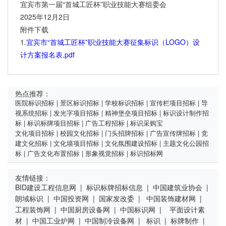
宜宾市第一届“首城工匠杯”职业技能大赛组委会
2025年12月2日
附件下载
1.
宜宾市“首城工匠杯”职业技能大赛征集标识（LOGO）设
计方案报名表.pdf
热点推荐：
医院标识招标
|
景区标识招标
|
学校标识招标
|
宣传栏项目招标
|
导
视系统招标
|
发光字项目招标
|
精神堡垒项目招标
|
标识设计制作招
标
|
标识标牌项目招标
|
广告工程招标
|
标识采购宝
文化项目招标
|
校园文化招标
|
门头招牌招标
|
广告宣传牌招标
|
党
建文化招标
|
文化墙项目招标
|
文化氛围建设招标
|
主题文化公园招
标
|
广告文化布置招标
|
形象视觉招标
|
标识招标网
友情链接：
BID建设工程信息网
|
标识标牌招标信息
|
中国建筑业协会
|
朗域标识
|
中国投资网
|
国家发改委
|
中国装饰建材网
|
工程装饰网
|
中国厨房设备网
|
中国标识网
|
平面设计素
材
|
中国工业炉网
|
中国制冷设备网
|
标识
|
标牌制作
|