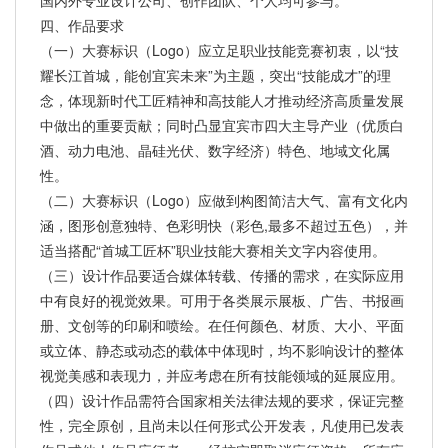
国内外专业设计公司、创作团队、个人均可参与。
四、作品要求
（一）大赛标识（Logo）应立足职业技能竞赛初衷，以“技
耀长江首城，能创宜宾未来”为主题，突出“技能成才”的理
念，体现新时代工匠精神和高技能人才推动经济高质量发展
中做出的重要贡献；同时凸显宜宾市四大主导产业（优质白
酒、动力电池、晶硅光伏、数字经济）特色、地域文化属
性。
（二）大赛标识（Logo）应做到构图简洁大气、富有文化内
涵，图形创意独特、色彩明快（彩色,最多不超过五色），并
适当搭配“首城工匠杯”职业技能大赛相关文字内容使用。
（三）设计作品要适合媒体转载、传播的需求，在实际应用
中有良好的视觉效果。可用于各类展示展板、广告、书报画
册、文创等的印刷和喷绘。在任何颜色、材质、大小、平面
或立体、静态或动态的载体中体现时，均不影响设计的整体
视觉美感和表现力，并应考虑在所有技能领域的延展应用。
（四）设计作品需符合国家相关法律法规的要求，保证完整
性，完全原创，且尚未以任何形式公开发表，凡使用已发表