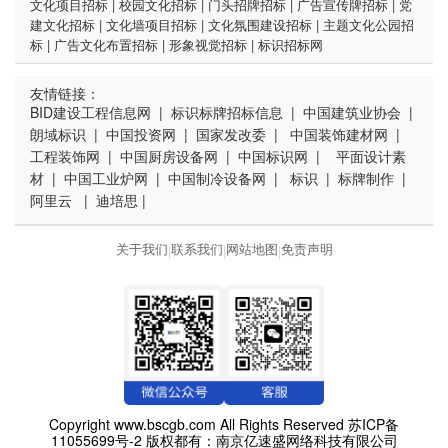
文化项目招标
|
校园文化招标
|
门头招牌招标
|
广告宣传牌招标
|
党
建文化招标
|
文化墙项目招标
|
文化氛围建设招标
|
主题文化公园招
标
|
广告文化布置招标
|
形象视觉招标
|
标识招标网
友情链接：
BID建设工程信息网
|
标识标牌招标信息
|
中国建筑业协会
|
朗域标识
|
中国投资网
|
国家发改委
|
中国装饰建材网
|
工程装饰网
|
中国厨房设备网
|
中国标识网
|
平面设计素
材
|
中国工业炉网
|
中国制冷设备网
|
标识
|
标牌制作
|
阿里云
|
迪培思
|
关于我们
联系我们
网站地图
免责声明
|
|
|
Copyright www.bscgb.com All Rights Reserved
苏ICP备
11055699号-2
版权都有：南京亿速盛网络科技有限公司