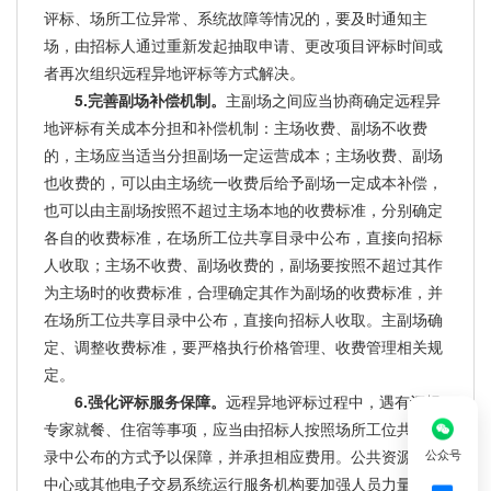
评标、场所工位异常、系统故障等情况的，要及时通知主
场，由招标人通过重新发起抽取申请、更改项目评标时间或
者再次组织远程异地评标等方式解决。
5.完善副场补偿机制。
主副场之间应当协商确定远程异
地评标有关成本分担和补偿机制：主场收费、副场不收费
的，主场应当适当分担副场一定运营成本；主场收费、副场
也收费的，可以由主场统一收费后给予副场一定成本补偿，
也可以由主副场按照不超过主场本地的收费标准，分别确定
各自的收费标准，在场所工位共享目录中公布，直接向招标
人收取；主场不收费、副场收费的，副场要按照不超过其作
为主场时的收费标准，合理确定其作为副场的收费标准，并
在场所工位共享目录中公布，直接向招标人收取。主副场确
定、调整收费标准，要严格执行价格管理、收费管理相关规
定。
6.强化评标服务保障。
远程异地评标过程中，遇有评标
专家就餐、住宿等事项，应当由招标人按照场所工位共享目
公众号
录中公布的方式予以保障，并承担相应费用。公共资源交易
中心或其他电子交易系统运行服务机构要加强人员力量统筹