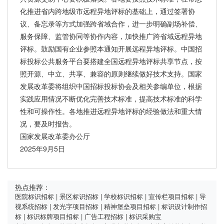
化推进省内跨地级市远程异地评标的基础上，通过签署协
议、备忘录等方式加强跨省域合作，进一步明确副场补偿、
服务保障、监管协同等协作内容，加快推广跨省域远程异地
评标。鼓励国有企业参照本通知开展远程异地评标。中国招
标投标公共服务平台要搭建全国远程异地评标共享节点，按
照开源、中立、共享、兼容的原则继续做好技术支持。国家
发展改革委将组织中国招标投标协会及相关参编单位，根据
实践应用情况不断优化完善技术标准，提高技术标准的科学
性和可操作性。各地推进远程异地评标的经验做法和重大情
况，要及时报告。
国家发展改革委办公厅
2025年9月5日
热点推荐：
医院标识招标
|
景区标识招标
|
学校标识招标
|
宣传栏项目招标
|
导
视系统招标
|
发光字项目招标
|
精神堡垒项目招标
|
标识设计制作招
标
|
标识标牌项目招标
|
广告工程招标
|
标识采购宝