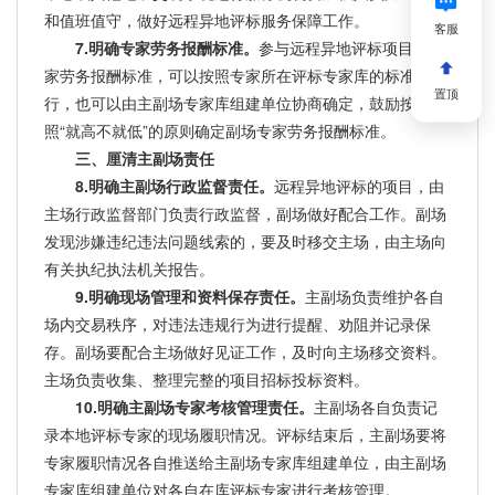
和值班值守，做好远程异地评标服务保障工作。
客服
7.明确专家劳务报酬标准。
参与远程异地评标项目的专
家劳务报酬标准，可以按照专家所在评标专家库的标准执
置顶
行，也可以由主副场专家库组建单位协商确定，鼓励按
照“就高不就低”的原则确定副场专家劳务报酬标准。
三、厘清主副场责任
8.明确主副场行政监督责任。
远程异地评标的项目，由
主场行政监督部门负责行政监督，副场做好配合工作。副场
发现涉嫌违纪违法问题线索的，要及时移交主场，由主场向
有关执纪执法机关报告。
9.明确现场管理和资料保存责任。
主副场负责维护各自
场内交易秩序，对违法违规行为进行提醒、劝阻并记录保
存。副场要配合主场做好见证工作，及时向主场移交资料。
主场负责收集、整理完整的项目招标投标资料。
10.明确主副场专家考核管理责任。
主副场各自负责记
录本地评标专家的现场履职情况。评标结束后，主副场要将
专家履职情况各自推送给主副场专家库组建单位，由主副场
专家库组建单位对各自在库评标专家进行考核管理。