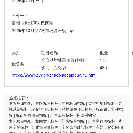
2025年10月28日
附件一：
衢州市柯城区人民医院
2025年10月第7次市场调研项目表
类别
项目名称
数量
全自动智能采血管贴标仪
1台
设备类
诊间门头标识
48个
https://www.kcyy.cn/zhaobiaocaigou/945.html
热点推荐：
医院标识招标
|
景区标识招标
|
学校标识招标
|
宣传栏项目招标
|
导
视系统招标
|
发光字项目招标
|
精神堡垒项目招标
|
标识设计制作招
标
|
标识标牌项目招标
|
广告工程招标
|
标识采购宝
文化项目招标
|
校园文化招标
|
门头招牌招标
|
广告宣传牌招标
|
党
建文化招标
|
文化墙项目招标
|
文化氛围建设招标
|
主题文化公园招